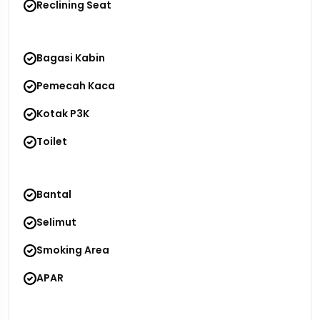
Reclining Seat
Bagasi Kabin
Pemecah Kaca
Kotak P3K
Toilet
Bantal
Selimut
Smoking Area
APAR