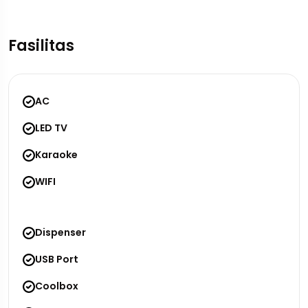
Fasilitas
AC
LED TV
Karaoke
WIFI
Dispenser
USB Port
Coolbox