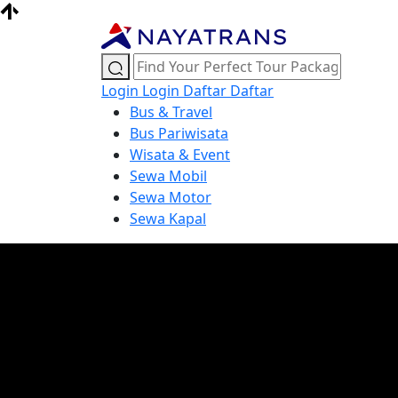
Login
Login
Daftar
Daftar
Bus & Travel
Bus Pariwisata
Wisata & Event
Sewa Mobil
Sewa Motor
Sewa Kapal