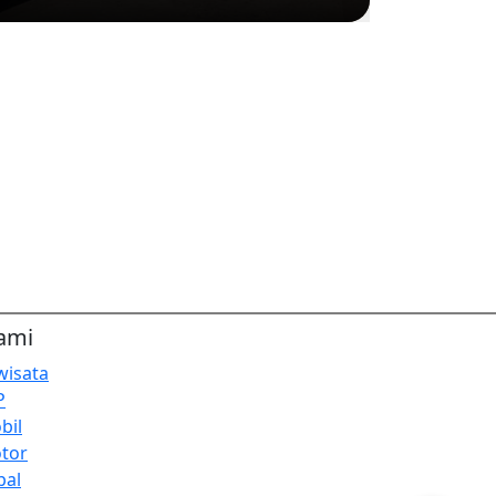
ami
wisata
P
bil
tor
pal