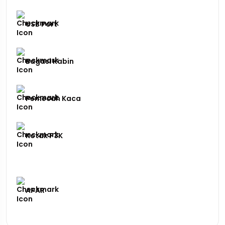
USB Port
Bagasi Kabin
Pemecah Kaca
Kotak P3K
APAR