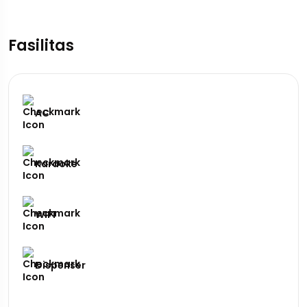
Fasilitas
AC
Karaoke
WIFI
Dispenser