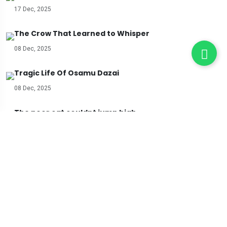
17 Dec, 2025
The Crow That Learned to Whisper
08 Dec, 2025
Tragic Life Of Osamu Dazai
08 Dec, 2025
The poor cat couldnt jump high
13 Nov, 2025
Butuh Info Lebih Lanjut?